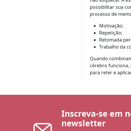
não esquecer. A es
possibilitar sua 
processo de memor
Motivação;
Repetição;
Retomada peri
Trabalho da c
Quando combinamo
cérebro funciona,
para reter e aplic
Inscreva-se em 
newsletter