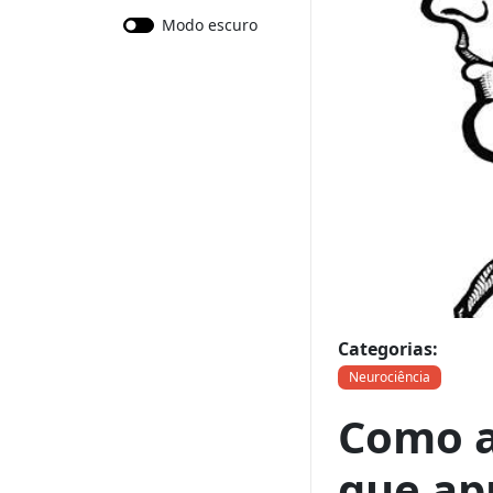
Modo escuro
Categorias:
Neurociência
Como a
que a